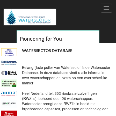
Toggl
navig
WATERSECTOR DATABASE
Belangrijkste peiler van Watersector is de Watersector
Database. In deze database vindt u alle informatie
over waterschappen en rwzi's op een overzichtelijke
manier:
Heel Nederland telt 352 rioolwaterzuiveringen
(RWZI's), beheerd door 26 waterschappen.
Watersector brengt deze RWZI’s in beeld met
bijbehorende capaciteit, processen en technologieën