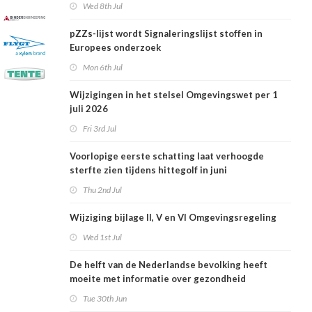
Wed 8th Jul
pZZs-lijst wordt Signaleringslijst stoffen in
Europees onderzoek
Mon 6th Jul
Wijzigingen in het stelsel Omgevingswet per 1
juli 2026
Fri 3rd Jul
Voorlopige eerste schatting laat verhoogde
sterfte zien tijdens hittegolf in juni
Thu 2nd Jul
Wijziging bijlage II, V en VI Omgevingsregeling
Wed 1st Jul
De helft van de Nederlandse bevolking heeft
moeite met informatie over gezondheid
Tue 30th Jun