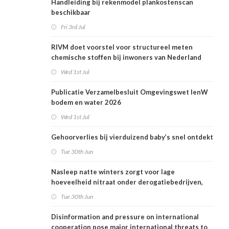
Handleiding bij rekenmodel plankostenscan
beschikbaar
Fri 3rd Jul
RIVM doet voorstel voor structureel meten
chemische stoffen bij inwoners van Nederland
Wed 1st Jul
Publicatie Verzamelbesluit Omgevingswet IenW
bodem en water 2026
Wed 1st Jul
Gehoorverlies bij vierduizend baby’s snel ontdekt
Tue 30th Jun
Nasleep natte winters zorgt voor lage
hoeveelheid nitraat onder derogatiebedrijven,
effect afbouw derogatie nog niet zichtbaar
Tue 30th Jun
Disinformation and pressure on international
cooperation pose major international threats to