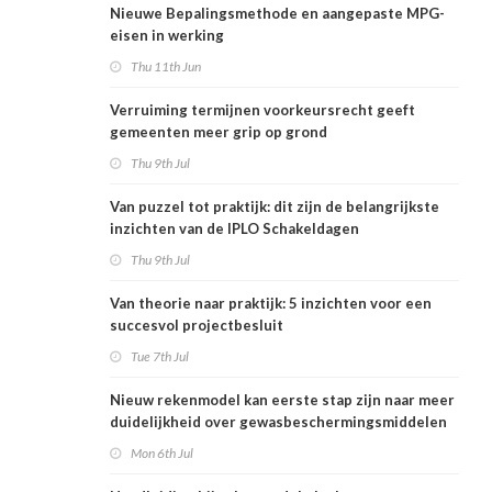
Nieuwe Bepalingsmethode en aangepaste MPG-
eisen in werking
Thu 11th Jun
Verruiming termijnen voorkeursrecht geeft
gemeenten meer grip op grond
Thu 9th Jul
Van puzzel tot praktijk: dit zijn de belangrijkste
inzichten van de IPLO Schakeldagen
Thu 9th Jul
Van theorie naar praktijk: 5 inzichten voor een
succesvol projectbesluit
Tue 7th Jul
Nieuw rekenmodel kan eerste stap zijn naar meer
duidelijkheid over gewasbeschermingsmiddelen
en woonafstand
Mon 6th Jul