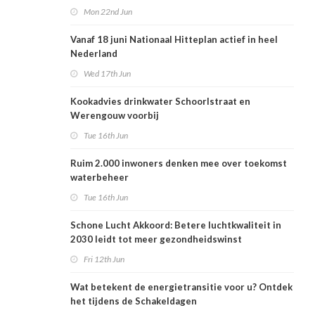
Mon 22nd Jun
Vanaf 18 juni Nationaal Hitteplan actief in heel
Nederland
Wed 17th Jun
Kookadvies drinkwater Schoorlstraat en
Werengouw voorbij
Tue 16th Jun
Ruim 2.000 inwoners denken mee over toekomst
waterbeheer
Tue 16th Jun
Schone Lucht Akkoord: Betere luchtkwaliteit in
2030 leidt tot meer gezondheidswinst
Fri 12th Jun
Wat betekent de energietransitie voor u? Ontdek
het tijdens de Schakeldagen