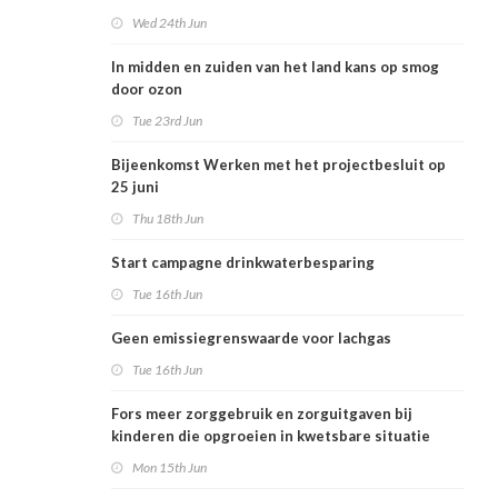
Wed 24th Jun
In midden en zuiden van het land kans op smog
door ozon
Tue 23rd Jun
Bijeenkomst Werken met het projectbesluit op
25 juni
Thu 18th Jun
Start campagne drinkwaterbesparing
Tue 16th Jun
Geen emissiegrenswaarde voor lachgas
Tue 16th Jun
Fors meer zorggebruik en zorguitgaven bij
kinderen die opgroeien in kwetsbare situatie
Mon 15th Jun