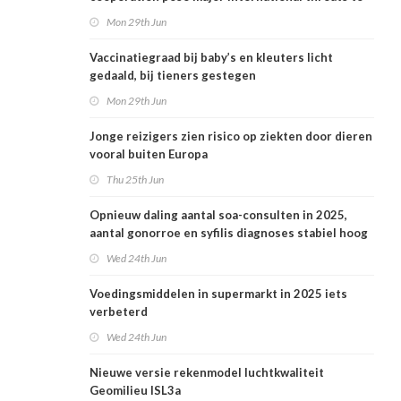
public health in the Netherlands
Mon 29th Jun
Vaccinatiegraad bij baby’s en kleuters licht
gedaald, bij tieners gestegen
Mon 29th Jun
Jonge reizigers zien risico op ziekten door dieren
vooral buiten Europa
Thu 25th Jun
Opnieuw daling aantal soa-consulten in 2025,
aantal gonorroe en syfilis diagnoses stabiel hoog
Wed 24th Jun
Voedingsmiddelen in supermarkt in 2025 iets
verbeterd
Wed 24th Jun
Nieuwe versie rekenmodel luchtkwaliteit
Geomilieu ISL3a