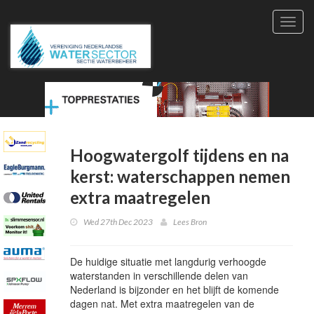
Toggl
navig
Hoogwatergolf tijdens en na
kerst: waterschappen nemen
extra maatregelen
Wed 27th Dec 2023
Lees Bron
De huidige situatie met langdurig verhoogde
waterstanden in verschillende delen van
Nederland is bijzonder en het blijft de komende
dagen nat. Met extra maatregelen van de