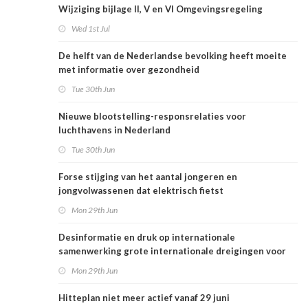
Wijziging bijlage II, V en VI Omgevingsregeling
Wed 1st Jul
De helft van de Nederlandse bevolking heeft moeite
met informatie over gezondheid
Tue 30th Jun
Nieuwe blootstelling-responsrelaties voor
luchthavens in Nederland
Tue 30th Jun
Forse stijging van het aantal jongeren en
jongvolwassenen dat elektrisch fietst
Mon 29th Jun
Desinformatie en druk op internationale
samenwerking grote internationale dreigingen voor
Nederlandse volksgezondheid
Mon 29th Jun
Hitteplan niet meer actief vanaf 29 juni