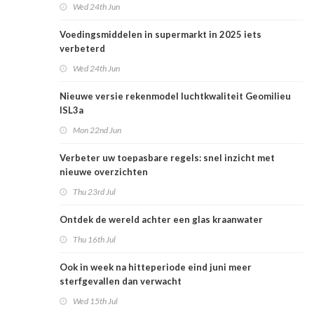
Wed 24th Jun
Voedingsmiddelen in supermarkt in 2025 iets
verbeterd
Wed 24th Jun
Nieuwe versie rekenmodel luchtkwaliteit Geomilieu
ISL3a
Mon 22nd Jun
Verbeter uw toepasbare regels: snel inzicht met
nieuwe overzichten
Thu 23rd Jul
Ontdek de wereld achter een glas kraanwater
Thu 16th Jul
Ook in week na hitteperiode eind juni meer
sterfgevallen dan verwacht
Wed 15th Jul