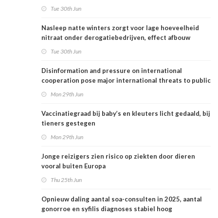
Tue 30th Jun
Nasleep natte winters zorgt voor lage hoeveelheid
nitraat onder derogatiebedrijven, effect afbouw
derogatie nog niet zichtbaar
Tue 30th Jun
Disinformation and pressure on international
cooperation pose major international threats to public
health in the Netherlands
Mon 29th Jun
Vaccinatiegraad bij baby’s en kleuters licht gedaald, bij
tieners gestegen
Mon 29th Jun
Jonge reizigers zien risico op ziekten door dieren
vooral buiten Europa
Thu 25th Jun
Opnieuw daling aantal soa-consulten in 2025, aantal
gonorroe en syfilis diagnoses stabiel hoog