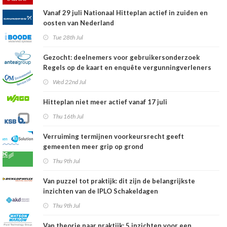
Vanaf 29 juli Nationaal Hitteplan actief in zuiden en
oosten van Nederland
Tue 28th Jul
Gezocht: deelnemers voor gebruikersonderzoek
Regels op de kaart en enquête vergunningverleners
Wed 22nd Jul
Hitteplan niet meer actief vanaf 17 juli
Thu 16th Jul
Verruiming termijnen voorkeursrecht geeft
gemeenten meer grip op grond
Thu 9th Jul
Van puzzel tot praktijk: dit zijn de belangrijkste
inzichten van de IPLO Schakeldagen
Thu 9th Jul
Van theorie naar praktijk: 5 inzichten voor een