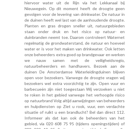
hiervoor water uit de Rijn via het Lekkanaal bij
Nieuwegein. Op dit moment heeft de droogte geen
gevolgen voor de levering van drinkwater. De natuur in
de duinen heeft wel last van de aanhoudende droogte.
Planten en gras drogen sneller uit, natuurgebieden
staan onder druk en het risico op natuur- en
duinbranden neemt toe. Daarom controleert Waternet
regelmatig de grondwaterstand, de natuur en hoeveel
water er is voor het maken van drinkwater. Ook letten
onze beheerders extra goed op brandgevaar en werken
we nauw samen met de veiligheidsregio,
natuurbeheerders en handhavers. Bezoek aan de
duinen De Amsterdamse Waterleidingduinen blijven
open voor bezoekers. Vanwege de droogte vragen wij
bezoekers wel extra voorzichtig te zijn. Open vuur en
barbecueën zijn niet toegestaan Wij verzoeken u niet
te roken in het gebied vanwege het verhoogde risico
op natuurbrand Volg altijd aanwijzingen van beheerders
en hulpdiensten op Ziet u rook, vuur, een verdachte
situatie of ruikt u een brandlucht? Bel dan direct 112.
Informeer als dat kan ook de beheerders van het
gebied, via 020 608 75 95 (tijdens openingstijden) of