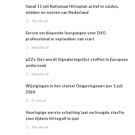
Vanaf 11 juli Nationaal Hitteplan actief in zuiden,
midden en oosten van Nederland
Thu 9th Jul
Eerste verdiepende leergangen voor DSO
professional in september van start
Wed 8th Jul
pZZs-lijst wordt Signaleringslijst stoffen in Europees
onderzoek
Mon 6th Jul
Wijzigingen in het stelsel Omgevingswet per 1 juli
2026
Fri 3rd Jul
Voorlopige eerste schatting laat verhoogde sterfte
zien tijdens hittegolf in juni
Thu 2nd Jul