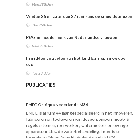
Mon 29th Jun
Vrijdag 26 en zaterdag 27 juni kans op smog door ozon
Thu 25th Jun
PFAS in moedermelk van Nederlandse vrouwen
Wed 24th Jun
In midden en zuiden van het land kans op smog door
ozon
Tue 23rd Jun
PUBLICATIES
EMEC Op Aqua Nederland - M34
EMEC is al ruim 44 jaar gespecialiseerd in het innoveren,
fabriceren en toeleveren van doseerpompen, meet- &
regelsystemen, roerwerken, watermeters en overige
apparatuur t.b.v. de waterbehandeling. Emec is te
bezoeken tijdens Aqua Nederland op plek M34.