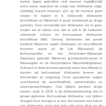
warme dagen gebruiken veel mensen tegelijkertijd
extra water, waardoor de vraag naar drinkwater stijgt.
Gelukkig hoeven inwoners zich op dit moment geen
zorgen te maken: er is voldoende drinkwater
beschikbaar en Waternet is goed voorbereid op droge
periodes. Door verstandig met drinkwater om te gaan,
zorgen we er samen voor dat er ook in de toekomst
voldoende schoon en betrouwbaar drinkwater
beschikbaar blijft. Genoeg drinkwater van goede
kwaliteit Waternet maakt drinkwater uit verschillende
bronnen: water uit de Lek (Rijnwater), de
Bethunepolder en het Amsterdam-Rijnkanaal.
Daarnaast gebruikt Waternet grondwaterbronnen in
Nieuwegein en de Amsterdamse Waterleidingduinen.
Zolang er in deze bronnen genoeg water beschikbaar is,
kunnen wij betrouwbaar drinkwater leveren aan
Amsterdam en omgeving. Onze specialisten volgen
voortdurend de waterkwaliteit, waterstanden en
weersverwachtingen. Ook tijdens eerdere droge
zomers, zoals in 2018, is de drinkwaterlevering niet in
gevaar gekomen. Betrouwbaar drinkwater, ook tijdens
droogte Door droogte is er dus niet meteen een tekort
aan drinkwater, maar het legt wel extra druk op de