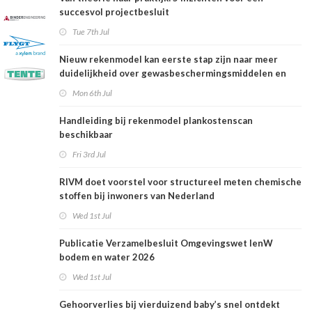
succesvol projectbesluit
Tue 7th Jul
Nieuw rekenmodel kan eerste stap zijn naar meer
duidelijkheid over gewasbeschermingsmiddelen en
woonafstand
Mon 6th Jul
Handleiding bij rekenmodel plankostenscan
beschikbaar
Fri 3rd Jul
RIVM doet voorstel voor structureel meten chemische
stoffen bij inwoners van Nederland
Wed 1st Jul
Publicatie Verzamelbesluit Omgevingswet IenW
bodem en water 2026
Wed 1st Jul
Gehoorverlies bij vierduizend baby’s snel ontdekt