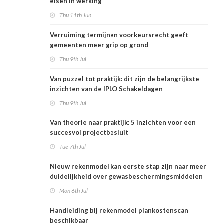
eisen in werking
Thu 11th Jun
Verruiming termijnen voorkeursrecht geeft
gemeenten meer grip op grond
Thu 9th Jul
Van puzzel tot praktijk: dit zijn de belangrijkste
inzichten van de IPLO Schakeldagen
Thu 9th Jul
Van theorie naar praktijk: 5 inzichten voor een
succesvol projectbesluit
Tue 7th Jul
Nieuw rekenmodel kan eerste stap zijn naar meer
duidelijkheid over gewasbeschermingsmiddelen
en woonafstand
Mon 6th Jul
Handleiding bij rekenmodel plankostenscan
beschikbaar