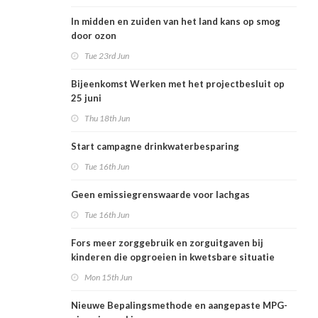
In midden en zuiden van het land kans op smog
door ozon
Tue 23rd Jun
Bijeenkomst Werken met het projectbesluit op
25 juni
Thu 18th Jun
Start campagne drinkwaterbesparing
Tue 16th Jun
Geen emissiegrenswaarde voor lachgas
Tue 16th Jun
Fors meer zorggebruik en zorguitgaven bij
kinderen die opgroeien in kwetsbare situatie
Mon 15th Jun
Nieuwe Bepalingsmethode en aangepaste MPG-