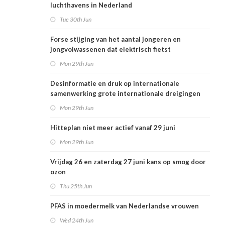
luchthavens in Nederland
Tue 30th Jun
Forse stijging van het aantal jongeren en
jongvolwassenen dat elektrisch fietst
Mon 29th Jun
Desinformatie en druk op internationale
samenwerking grote internationale dreigingen
voor Nederlandse volksgezondheid
Mon 29th Jun
Hitteplan niet meer actief vanaf 29 juni
Mon 29th Jun
Vrijdag 26 en zaterdag 27 juni kans op smog door
ozon
Thu 25th Jun
PFAS in moedermelk van Nederlandse vrouwen
Wed 24th Jun