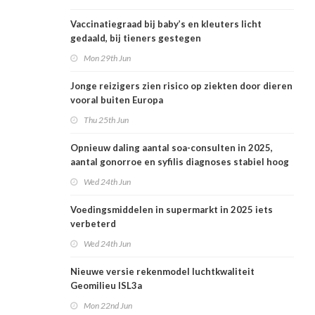
Vaccinatiegraad bij baby’s en kleuters licht
gedaald, bij tieners gestegen
Mon 29th Jun
Jonge reizigers zien risico op ziekten door dieren
vooral buiten Europa
Thu 25th Jun
Opnieuw daling aantal soa-consulten in 2025,
aantal gonorroe en syfilis diagnoses stabiel hoog
Wed 24th Jun
Voedingsmiddelen in supermarkt in 2025 iets
verbeterd
Wed 24th Jun
Nieuwe versie rekenmodel luchtkwaliteit
Geomilieu ISL3a
Mon 22nd Jun