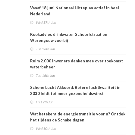
Vanaf 18 juni Nationaal Hitteplan actief in heel
Nederland
Wed 17th Jun
Kookadvies drinkwater Schoorlstraat en
Werengouw voorbij
Tue 16th Jun
Ruim 2.000 inwoners denken mee over toekomst
waterbeheer
Tue 16th Jun
Schone Lucht Akkoord: Betere luchtkwaliteit in
2030 leidt tot meer gezondheidswinst
Fri 12th Jun
Wat betekent de energietransitie voor u? Ontdek
het tijdens de Schakeldagen
Wed 10th Jun