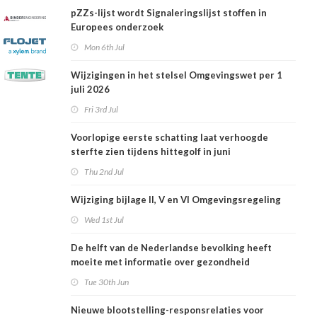
pZZs-lijst wordt Signaleringslijst stoffen in
Europees onderzoek
Mon 6th Jul
Wijzigingen in het stelsel Omgevingswet per 1
juli 2026
Fri 3rd Jul
Voorlopige eerste schatting laat verhoogde
sterfte zien tijdens hittegolf in juni
Thu 2nd Jul
Wijziging bijlage II, V en VI Omgevingsregeling
Wed 1st Jul
De helft van de Nederlandse bevolking heeft
moeite met informatie over gezondheid
Tue 30th Jun
Nieuwe blootstelling-responsrelaties voor