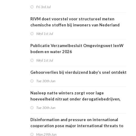
Fri 3rd Jul
RIVM doet voorstel voor structureel meten
chemische stoffen bij inwoners van Nederland
Wed 1st Jul
Publicatie Verzamelbesluit Omgevingswet IenW
bodem en water 2026
Wed 1st Jul
Gehoorverlies bij vierduizend baby’s snel ontdekt
Tue 30th Jun
Nasleep natte winters zorgt voor lage
hoeveelheid nitraat onder derogatiebedrijven,
effect afbouw derogatie nog niet zichtbaar
Tue 30th Jun
Disinformation and pressure on international
cooperation pose major international threats to
public health in the Netherlands
Mon 29th Jun