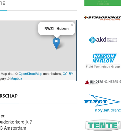
IE
×
RWZI - Huizen
 Map data ©
OpenStreetMap
contributors,
CC-BY-
agery ©
Mapbox
RSCHAP
net
Ouderkerkerdijk 7
AC Amsterdam