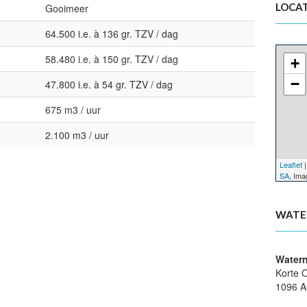
LOCAT
Gooimeer
64.500 i.e. à 136 gr. TZV / dag
58.480 i.e. à 150 gr. TZV / dag
+
−
47.800 i.e. à 54 gr. TZV / dag
675 m3 / uur
2.100 m3 / uur
Leaflet
|
SA
, Im
WATE
Water
Korte 
1096 