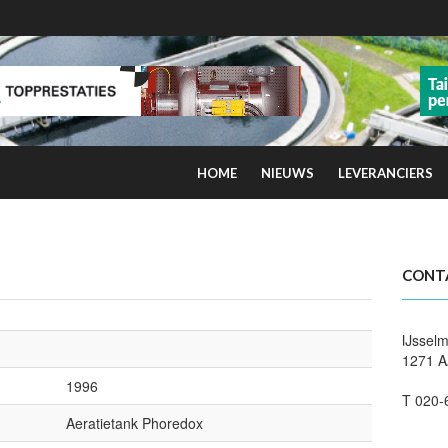
HOME
NIEUWS
LEVERANCIERS
kans op smog door ozon
CONT
IJsselm
1271 A
1996
T 020-
Aeratietank Phoredox