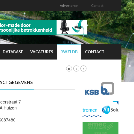
Adverteren
Contact
DATABASE
VACATURES
RWZI DB
CONTACT
ACTGEGEVENS
eerstraat 7
A Huizen
6087480