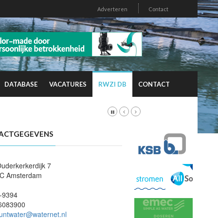
Adverteren
Contact
DATABASE
VACATURES
RWZI DB
CONTACT
ACTGEGEVENS
Ouderkerkerdijk 7
AC Amsterdam
-9394
6083900
puntwater@waternet.nl