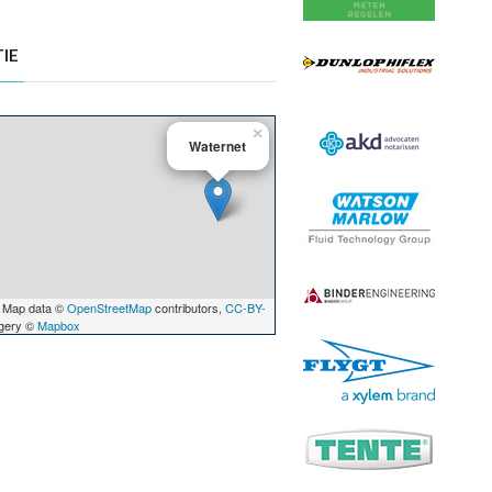
IE
×
Waternet
 Map data ©
OpenStreetMap
contributors,
CC-BY-
agery ©
Mapbox