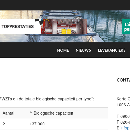
HOME
NIEUWS
LEVERANCIERS
kans op smog door ozon
CONT
WZI's en de totale biologische capaciteit per type*:
Korte 
1096 
Aantal
** Biologische capaciteit
T 0900
F 020-
2
137.000
E
info