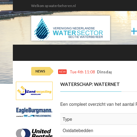
Welkom op waterbeheren.nl
NEWS
Tue 4th 11:08
Dinsdag 4 augustus 
NEW
WATERSCHAP: WATERNET
Een compleet overzicht van het aantal R
Type
Oxidatiebedden