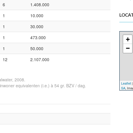
6
1.408.000
LOCAT
1
10.000
1
30.000
1
473.000
+
−
1
50.000
12
2.107.000
alwater, 2008.
Leaflet
|
n inwoner equivalenten (i.e.) à 54 gr. BZV / dag.
SA
, Im