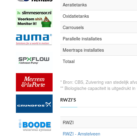
Aeratietanks
Oxidatietanks
Carrousels
Parallelle installaties
Meertraps installaties
Totaal
* Bron: CBS, Zuivering van stedelijk afv
** Biologische capaciteit is uitgedrukt i
RWZI'S
RWZI
RWZI - Amstelveen