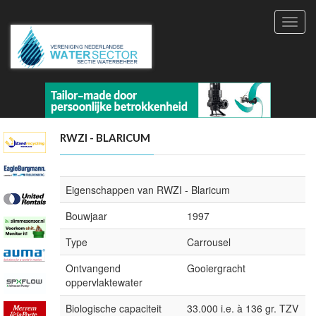
Toggl
navig
RWZI - BLARICUM
Eigenschappen van RWZI - Blaricum
Bouwjaar
1997
Type
Carrousel
Ontvangend
Gooiergracht
oppervlaktewater
Biologische capaciteit
33.000 i.e. à 136 gr. TZV