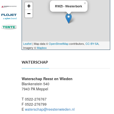
×
+
RWZI - Westerbork
−
Leaflet
| Map data ©
OpenStreetMap
contributors,
CC-BY-SA
,
Imagery ©
Mapbox
WATERSCHAP
Waterschap Reest en Wieden
Blankenstein 540
7943 PA Meppel
T 0522-276767
F 0522-276799
E
waterschap@reestenwieden.nl