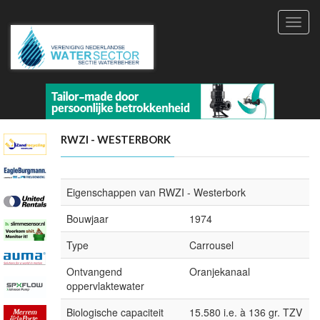
Toggl
navig
RWZI - WESTERBORK
Eigenschappen van RWZI - Westerbork
Bouwjaar
1974
Type
Carrousel
Ontvangend
Oranjekanaal
oppervlaktewater
Biologische capaciteit
15.580 i.e. à 136 gr. TZV