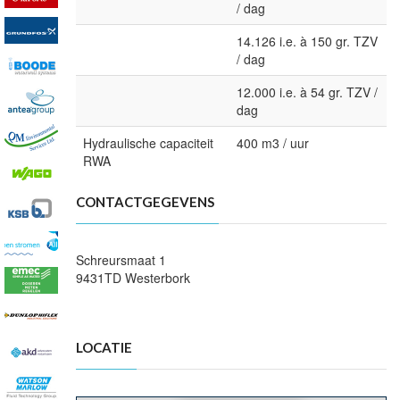
/ dag
14.126 i.e. à 150 gr. TZV
/ dag
12.000 i.e. à 54 gr. TZV /
dag
Hydraulische capaciteit
400 m3 / uur
RWA
CONTACTGEGEVENS
Schreursmaat 1
9431TD Westerbork
LOCATIE