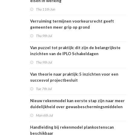
eisen in werking
Thu 11th Jun
Verruiming termijnen voorkeursrecht geeft
gemeenten meer grip op grond
Thu 9th Jul
Van puzzel tot praktijk: dit zijn de belangrijkste
inzichten van de IPLO Schakeldagen
Thu 9th Jul
Van theorie naar praktijk: 5 inzichten voor een
succesvol projectbesluit
Tue 7th Jul
Nieuw rekenmodel kan eerste stap zijn naar meer
duidelijkheid over gewasbeschermingsmiddelen
en woonafstand
Mon 6th Jul
Handleiding bij rekenmodel plankostenscan
beschikbaar