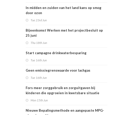
In midden en zuiden van het land kans op smog
door ozon
Tue 23rd Jun
Bijeenkomst Werken met het projectbesluit op
25 juni
Thu 18th Jun
Start campagne drinkwaterbesparing
Tue 16th Jun
Geen emissiegrenswaarde voor lachgas
Tue 16th Jun
Fors meer zorggebruik en zorguitgaven bij
kinderen die opgroeien in kwetsbare situatie
Mon 15th Jun
Nieuwe Bepalingsmethode en aangepaste MPG-