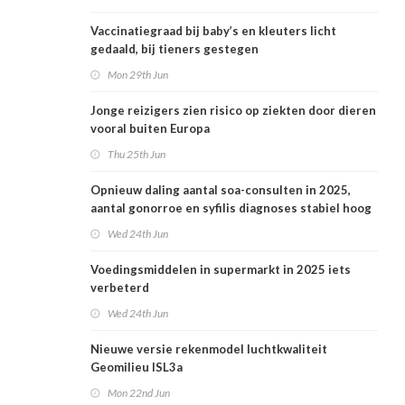
Vaccinatiegraad bij baby’s en kleuters licht
gedaald, bij tieners gestegen
Mon 29th Jun
Jonge reizigers zien risico op ziekten door dieren
vooral buiten Europa
Thu 25th Jun
Opnieuw daling aantal soa-consulten in 2025,
aantal gonorroe en syfilis diagnoses stabiel hoog
Wed 24th Jun
Voedingsmiddelen in supermarkt in 2025 iets
verbeterd
Wed 24th Jun
Nieuwe versie rekenmodel luchtkwaliteit
Geomilieu ISL3a
Mon 22nd Jun