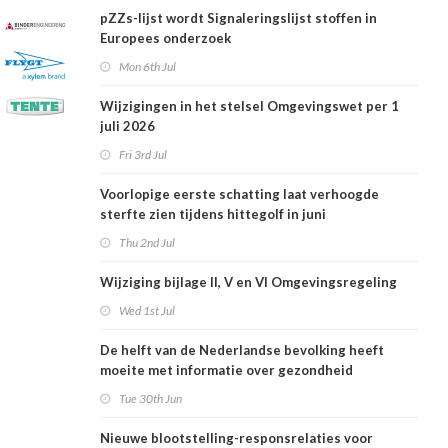
pZZs-lijst wordt Signaleringslijst stoffen in
Europees onderzoek
Mon 6th Jul
Wijzigingen in het stelsel Omgevingswet per 1
juli 2026
Fri 3rd Jul
Voorlopige eerste schatting laat verhoogde
sterfte zien tijdens hittegolf in juni
Thu 2nd Jul
Wijziging bijlage II, V en VI Omgevingsregeling
Wed 1st Jul
De helft van de Nederlandse bevolking heeft
moeite met informatie over gezondheid
Tue 30th Jun
Nieuwe blootstelling-responsrelaties voor