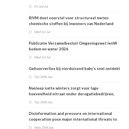
Fri 3rd Jul
RIVM doet voorstel voor structureel meten
chemische stoffen bij inwoners van Nederland
Wed 1st Jul
Publicatie Verzamelbesluit Omgevingswet IenW
bodem en water 2026
Wed 1st Jul
Gehoorverlies bij vierduizend baby’s snel ontdekt
Tue 30th Jun
Nasleep natte winters zorgt voor lage
hoeveelheid nitraat onder derogatiebedrijven,
effect afbouw derogatie nog niet zichtbaar
Tue 30th Jun
Disinformation and pressure on international
cooperation pose major international threats to
public health in the Netherlands
Mon 29th Jun