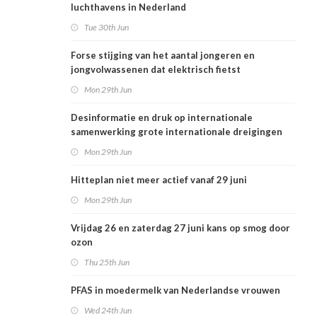
luchthavens in Nederland
Tue 30th Jun
Forse stijging van het aantal jongeren en
jongvolwassenen dat elektrisch fietst
Mon 29th Jun
Desinformatie en druk op internationale
samenwerking grote internationale dreigingen
voor Nederlandse volksgezondheid
Mon 29th Jun
Hitteplan niet meer actief vanaf 29 juni
Mon 29th Jun
Vrijdag 26 en zaterdag 27 juni kans op smog door
ozon
Thu 25th Jun
PFAS in moedermelk van Nederlandse vrouwen
Wed 24th Jun