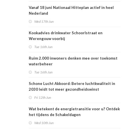
Vanaf 18 juni Nationaal Hitteplan actief in heel
Nederland
Wed 17th Jun
Kookadvies drinkwater Schoorlstraat en
Werengouw voorbij
Tue 16th Jun
Ruim 2.000 inwoners denken mee over toekomst
waterbeheer
Tue 16th Jun
Schone Lucht Akkoord: Betere luchtkwaliteit in
2030 leidt tot meer gezondheidswinst
Fri 12th Jun
Wat betekent de energietransitie voor u? Ontdek
het tijdens de Schakeldagen
Wed 10th Jun