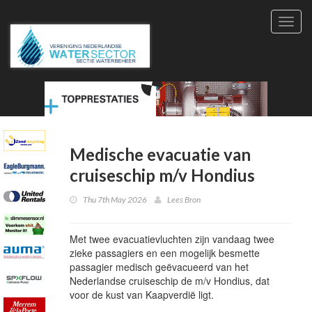
Toggl
navig
Medische evacuatie van
cruiseschip m/v Hondius
Thu 7th May 2026
Lees Bron
Met twee evacuatievluchten zijn vandaag twee
zieke passagiers en een mogelijk besmette
passagier medisch geëvacueerd van het
Nederlandse cruiseschip de m/v Hondius, dat
voor de kust van Kaapverdië ligt.