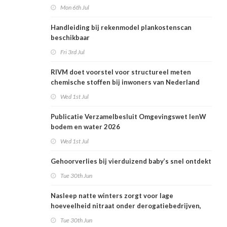
en woonafstand
Mon 6th Jul
Handleiding bij rekenmodel plankostenscan
beschikbaar
Fri 3rd Jul
RIVM doet voorstel voor structureel meten
chemische stoffen bij inwoners van Nederland
Wed 1st Jul
Publicatie Verzamelbesluit Omgevingswet IenW
bodem en water 2026
Wed 1st Jul
Gehoorverlies bij vierduizend baby’s snel ontdekt
Tue 30th Jun
Nasleep natte winters zorgt voor lage
hoeveelheid nitraat onder derogatiebedrijven,
effect afbouw derogatie nog niet zichtbaar
Tue 30th Jun