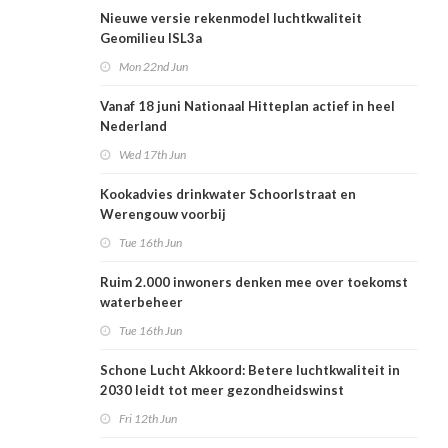
Nieuwe versie rekenmodel luchtkwaliteit
Geomilieu ISL3a
Mon 22nd Jun
Vanaf 18 juni Nationaal Hitteplan actief in heel
Nederland
Wed 17th Jun
Kookadvies drinkwater Schoorlstraat en
Werengouw voorbij
Tue 16th Jun
Ruim 2.000 inwoners denken mee over toekomst
waterbeheer
Tue 16th Jun
Schone Lucht Akkoord: Betere luchtkwaliteit in
2030 leidt tot meer gezondheidswinst
Fri 12th Jun