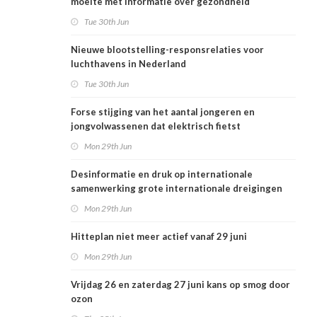
moeite met informatie over gezondheid
Tue 30th Jun
Nieuwe blootstelling-responsrelaties voor
luchthavens in Nederland
Tue 30th Jun
Forse stijging van het aantal jongeren en
jongvolwassenen dat elektrisch fietst
Mon 29th Jun
Desinformatie en druk op internationale
samenwerking grote internationale dreigingen
voor Nederlandse volksgezondheid
Mon 29th Jun
Hitteplan niet meer actief vanaf 29 juni
Mon 29th Jun
Vrijdag 26 en zaterdag 27 juni kans op smog door
ozon