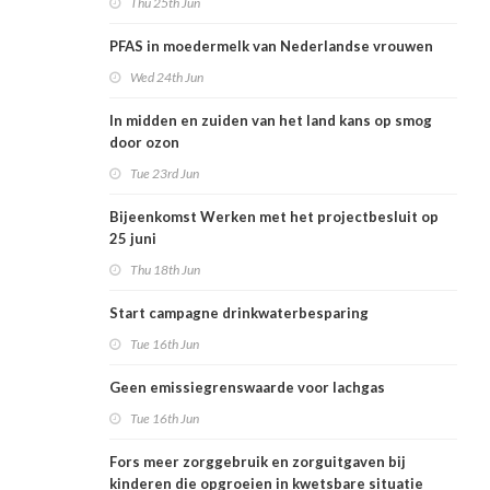
Thu 25th Jun
PFAS in moedermelk van Nederlandse vrouwen
Wed 24th Jun
In midden en zuiden van het land kans op smog
door ozon
Tue 23rd Jun
Bijeenkomst Werken met het projectbesluit op
25 juni
Thu 18th Jun
Start campagne drinkwaterbesparing
Tue 16th Jun
Geen emissiegrenswaarde voor lachgas
Tue 16th Jun
Fors meer zorggebruik en zorguitgaven bij
kinderen die opgroeien in kwetsbare situatie