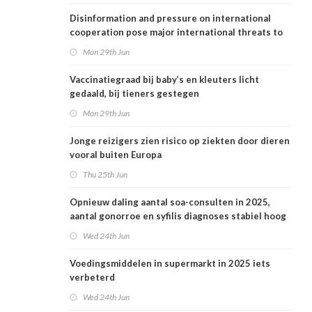
Disinformation and pressure on international
cooperation pose major international threats to
public health in the Netherlands
Mon 29th Jun
Vaccinatiegraad bij baby’s en kleuters licht
gedaald, bij tieners gestegen
Mon 29th Jun
Jonge reizigers zien risico op ziekten door dieren
vooral buiten Europa
Thu 25th Jun
Opnieuw daling aantal soa-consulten in 2025,
aantal gonorroe en syfilis diagnoses stabiel hoog
Wed 24th Jun
Voedingsmiddelen in supermarkt in 2025 iets
verbeterd
Wed 24th Jun