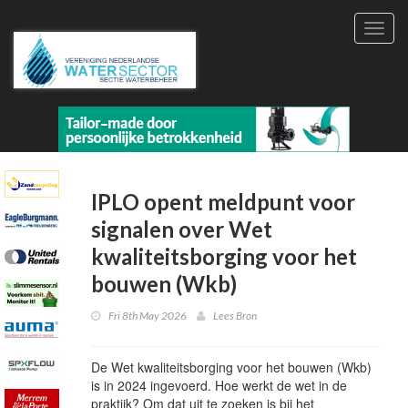
Toggl
navig
IPLO opent meldpunt voor
signalen over Wet
kwaliteitsborging voor het
bouwen (Wkb)
Fri 8th May 2026
Lees Bron
De Wet kwaliteitsborging voor het bouwen (Wkb)
is in 2024 ingevoerd. Hoe werkt de wet in de
praktijk? Om dat uit te zoeken is bij het