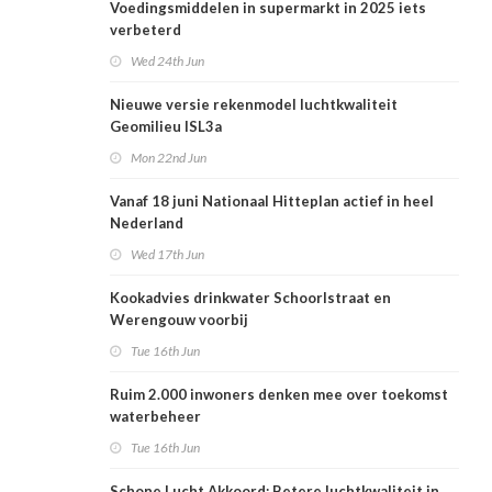
Voedingsmiddelen in supermarkt in 2025 iets
verbeterd
Wed 24th Jun
Nieuwe versie rekenmodel luchtkwaliteit
Geomilieu ISL3a
Mon 22nd Jun
Vanaf 18 juni Nationaal Hitteplan actief in heel
Nederland
Wed 17th Jun
Kookadvies drinkwater Schoorlstraat en
Werengouw voorbij
Tue 16th Jun
Ruim 2.000 inwoners denken mee over toekomst
waterbeheer
Tue 16th Jun
Schone Lucht Akkoord: Betere luchtkwaliteit in