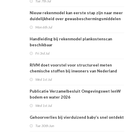
Tue 7th Jul
Nieuw rekenmodel kan eerste stap zijn naar meer
duidelijkheid over gewasbeschermingsmiddelen
en woonafstand
Mon 6th Jul
Handleiding bij rekenmodel plankostenscan
beschikbaar
Fri 3rd Jul
RIVM doet voorstel voor structureel meten
chemische stoffen bij inwoners van Nederland
Wed 1st Jul
Publicatie Verzamelbesluit Omgevingswet IenW
bodem en water 2026
Wed 1st Jul
Gehoorverlies bij vierduizend baby’s snel ontdekt
Tue 30th Jun