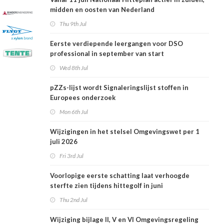
midden en oosten van Nederland
Thu 9th Jul
Eerste verdiepende leergangen voor DSO
professional in september van start
Wed 8th Jul
pZZs-lijst wordt Signaleringslijst stoffen in
Europees onderzoek
Mon 6th Jul
Wijzigingen in het stelsel Omgevingswet per 1
juli 2026
Fri 3rd Jul
Voorlopige eerste schatting laat verhoogde
sterfte zien tijdens hittegolf in juni
Thu 2nd Jul
Wijziging bijlage II, V en VI Omgevingsregeling