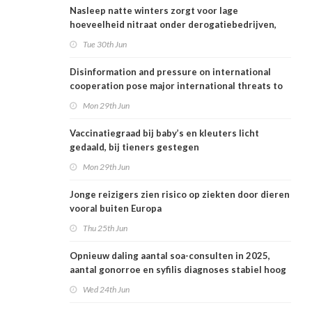
Nasleep natte winters zorgt voor lage
hoeveelheid nitraat onder derogatiebedrijven,
effect afbouw derogatie nog niet zichtbaar
Tue 30th Jun
Disinformation and pressure on international
cooperation pose major international threats to
public health in the Netherlands
Mon 29th Jun
Vaccinatiegraad bij baby’s en kleuters licht
gedaald, bij tieners gestegen
Mon 29th Jun
Jonge reizigers zien risico op ziekten door dieren
vooral buiten Europa
Thu 25th Jun
Opnieuw daling aantal soa-consulten in 2025,
aantal gonorroe en syfilis diagnoses stabiel hoog
Wed 24th Jun