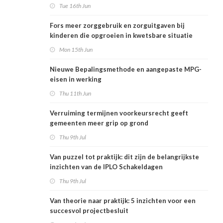
Tue 16th Jun
Fors meer zorggebruik en zorguitgaven bij
kinderen die opgroeien in kwetsbare situatie
Mon 15th Jun
Nieuwe Bepalingsmethode en aangepaste MPG-
eisen in werking
Thu 11th Jun
Verruiming termijnen voorkeursrecht geeft
gemeenten meer grip op grond
Thu 9th Jul
Van puzzel tot praktijk: dit zijn de belangrijkste
inzichten van de IPLO Schakeldagen
Thu 9th Jul
Van theorie naar praktijk: 5 inzichten voor een
succesvol projectbesluit