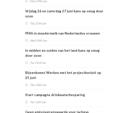
Mon 29th Jun
Vrijdag 26 en zaterdag 27 juni kans op smog door
ozon
Thu 25th Jun
PFAS in moedermelk van Nederlandse vrouwen
Wed 24th Jun
In midden en zuiden van het land kans op smog
door ozon
Tue 23rd Jun
Bijeenkomst Werken met het projectbesluit op
25 juni
Thu 18th Jun
Start campagne drinkwaterbesparing
Tue 16th Jun
Geen emissiegrenswaarde voor lachgas