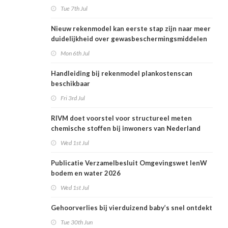
Tue 7th Jul
Nieuw rekenmodel kan eerste stap zijn naar meer
duidelijkheid over gewasbeschermingsmiddelen
en woonafstand
Mon 6th Jul
Handleiding bij rekenmodel plankostenscan
beschikbaar
Fri 3rd Jul
RIVM doet voorstel voor structureel meten
chemische stoffen bij inwoners van Nederland
Wed 1st Jul
Publicatie Verzamelbesluit Omgevingswet IenW
bodem en water 2026
Wed 1st Jul
Gehoorverlies bij vierduizend baby’s snel ontdekt
Tue 30th Jun