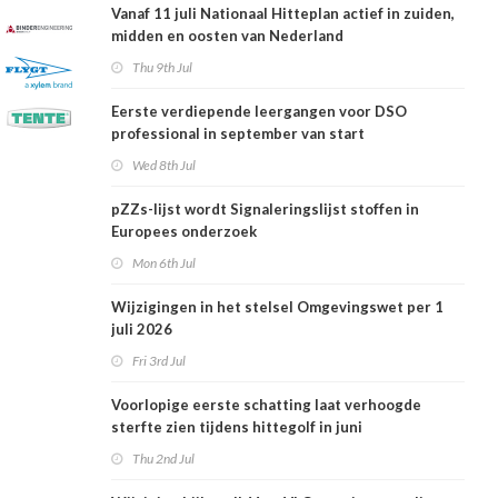
Vanaf 11 juli Nationaal Hitteplan actief in zuiden,
midden en oosten van Nederland
Thu 9th Jul
Eerste verdiepende leergangen voor DSO
professional in september van start
Wed 8th Jul
pZZs-lijst wordt Signaleringslijst stoffen in
Europees onderzoek
Mon 6th Jul
Wijzigingen in het stelsel Omgevingswet per 1
juli 2026
Fri 3rd Jul
Voorlopige eerste schatting laat verhoogde
sterfte zien tijdens hittegolf in juni
Thu 2nd Jul