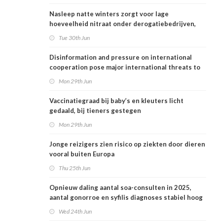
Nasleep natte winters zorgt voor lage
hoeveelheid nitraat onder derogatiebedrijven,
effect afbouw derogatie nog niet zichtbaar
Tue 30th Jun
Disinformation and pressure on international
cooperation pose major international threats to
public health in the Netherlands
Mon 29th Jun
Vaccinatiegraad bij baby’s en kleuters licht
gedaald, bij tieners gestegen
Mon 29th Jun
Jonge reizigers zien risico op ziekten door dieren
vooral buiten Europa
Thu 25th Jun
Opnieuw daling aantal soa-consulten in 2025,
aantal gonorroe en syfilis diagnoses stabiel hoog
Wed 24th Jun