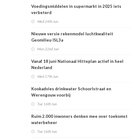
Voedingsmiddelen in supermarkt in 2025 iets
verbeterd
Wed 24th Jun
Nieuwe versie rekenmodel luchtkwaliteit
Geomilieu ISL3a
Mon 22nd Jun
Vanaf 18 juni Nationaal Hitteplan actief in heel
Nederland
Wed 17th Jun
Kookadvies drinkwater Schoorlstraat en
Werengouw voorbij
Tue 16th Jun
Ruim 2.000 inwoners denken mee over toekomst
waterbeheer
Tue 16th Jun