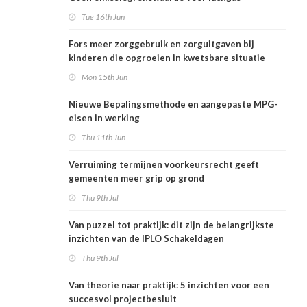
Tue 16th Jun
Fors meer zorggebruik en zorguitgaven bij
kinderen die opgroeien in kwetsbare situatie
Mon 15th Jun
Nieuwe Bepalingsmethode en aangepaste MPG-
eisen in werking
Thu 11th Jun
Verruiming termijnen voorkeursrecht geeft
gemeenten meer grip op grond
Thu 9th Jul
Van puzzel tot praktijk: dit zijn de belangrijkste
inzichten van de IPLO Schakeldagen
Thu 9th Jul
Van theorie naar praktijk: 5 inzichten voor een
succesvol projectbesluit