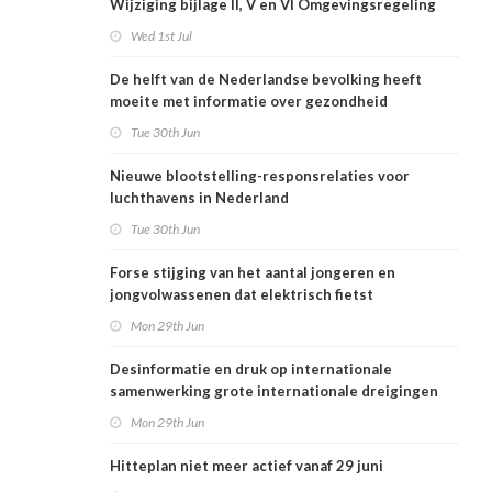
Wijziging bijlage II, V en VI Omgevingsregeling
Wed 1st Jul
De helft van de Nederlandse bevolking heeft
moeite met informatie over gezondheid
Tue 30th Jun
Nieuwe blootstelling-responsrelaties voor
luchthavens in Nederland
Tue 30th Jun
Forse stijging van het aantal jongeren en
jongvolwassenen dat elektrisch fietst
Mon 29th Jun
Desinformatie en druk op internationale
samenwerking grote internationale dreigingen
voor Nederlandse volksgezondheid
Mon 29th Jun
Hitteplan niet meer actief vanaf 29 juni