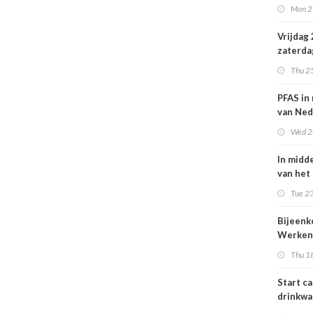
Mon 2
Nederl
volksge
Vrijdag
zaterda
kans op
Thu 2
ozon
PFAS in
van Ned
vrouwe
Wed 2
In midd
van het
smog do
Tue 23
Bijeen
Werken
project
Thu 1
25 juni
Start c
drinkwa