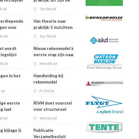
al Hitteplan
praktijk: dit zijn de
n zuiden,
belangrijkste
h Jul
Thu 9th Jul
en oosten
inzichten van de
erland
IPLO Schakeldagen
verdiepende
Van theorie naar
gen voor
praktijk: 5 inzichten
fessional in
voor een succesvol
h Jul
Tue 7th Jul
ber van
projectbesluit
jst wordt
Nieuw rekenmodel kan
ingslijst
eerste stap zijn naar meer
 in Europees
duidelijkheid over
h Jul
Mon 6th Jul
oek
gewasbeschermingsmiddelen
en woonafstand
ngen in het
Handleiding bij
rekenmodel
ngswet per
plankostenscan
 Jul
Fri 3rd Jul
026
beschikbaar
ige eerste
RIVM doet voorstel
g laat
voor structureel
de sterfte
meten chemische
d Jul
Wed 1st Jul
dens
stoffen bij inwoners
f in juni
van Nederland
g bijlage II,
Publicatie
Verzamelbesluit