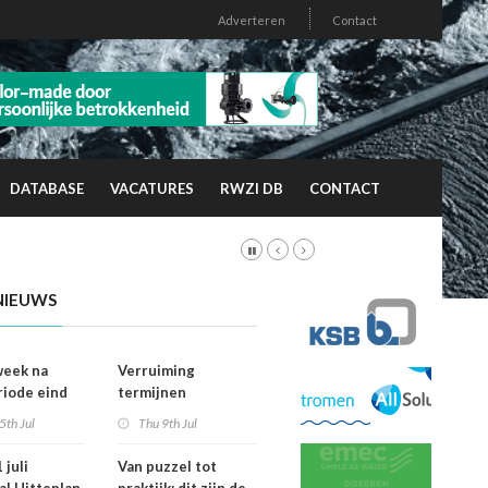
Adverteren
Contact
DATABASE
VACATURES
RWZI DB
CONTACT
NIEUWS
week na
Verruiming
riode eind
termijnen
er
voorkeursrecht
5th Jul
Thu 9th Jul
vallen dan
geeft gemeenten
ht
meer grip op grond
 juli
Van puzzel tot