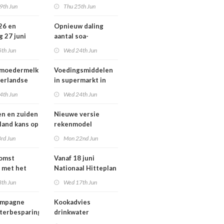
ziekten door dieren
9th Jun
Thu 25th Jun
andse
vooral buiten
zondheid
Europa
 26 en
Opnieuw daling
g 27 juni
aantal soa-
 smog door
consulten in 2025,
5th Jun
Wed 24th Jun
aantal gonorroe en
syfilis diagnoses
 moedermelk
Voedingsmiddelen
stabiel hoog
erlandse
in supermarkt in
n
2025 iets verbeterd
4th Jun
Wed 24th Jun
en en zuiden
Nieuwe versie
 land kans op
rekenmodel
or ozon
luchtkwaliteit
rd Jun
Mon 22nd Jun
Geomilieu ISL3a
komst
Vanaf 18 juni
 met het
Nationaal Hitteplan
besluit op
actief in heel
8th Jun
Wed 17th Jun
Nederland
ampagne
Kookadvies
terbesparing
drinkwater
Schoorlstraat en