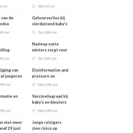
ngsregeling
Omgevingswet
t Jul
Wed 1st Jul
IenW bodem en
water 2026
t van de
Gehoorverlies bij
andse
vierduizend baby’s
ng heeft
snel ontdekt
th Jun
Tue 30th Jun
 met
tie over
Nasleep natte
heid
lling-
winters zorgt voor
relaties
lage hoeveelheid
th Jun
Tue 30th Jun
chthavens in
nitraat onder
and
derogatiebedrijven,
ijging van
Disinformation and
effect afbouw
tal jongeren
pressure on
derogatie nog niet
international
9th Jun
Mon 29th Jun
zichtbaar
lwassenen
cooperation pose
trisch fietst
major international
rmatie en
Vaccinatiegraad bij
threats to public
baby’s en kleuters
health in the
tionale
licht gedaald, bij
9th Jun
Mon 29th Jun
Netherlands
erking
tieners gestegen
an niet meer
Jonge reizigers
tionale
anaf 29 juni
zien risico op
gen voor