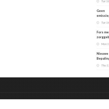
Tue 16
Geen
emissi
voor la
Tue 16
Fors me
zorggeb
zorguit
Mon 1
kindere
opgroei
Nieuwe
kwetsba
Bepali
en aang
Thu 1
MPG-eis
werkin
&
Onderdeel van:
BrancheConnect
De