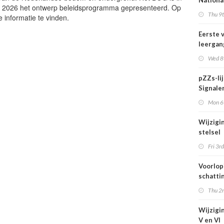
Nationa
d 2026 het ontwerp beleidsprogramma gepresenteerd. Op
actief i
Thu 9t
e informatie te vinden.
midden 
van Ned
Eerste 
leergan
DSO pro
Wed 8t
septem
start
pZZs-li
Signaler
stoffen
Mon 6t
onderz
Wijzigi
stelsel
Omgevi
Fri 3rd
1 juli 2
Voorlop
schattin
verhoog
Thu 2n
zien tij
hittegol
Wijzigin
V en VI