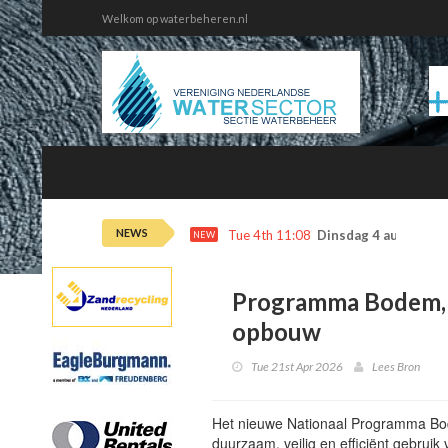
Welkom op waterbeheren.nl
NEWS
Tue 4th 11:08
Dinsdag 4 augustus 
NEW
Programma Bodem, 
opbouw
Tue 21st Apr 2026
Lees Bron
Het nieuwe Nationaal Programma Bod
duurzaam, veilig en efficiënt gebru