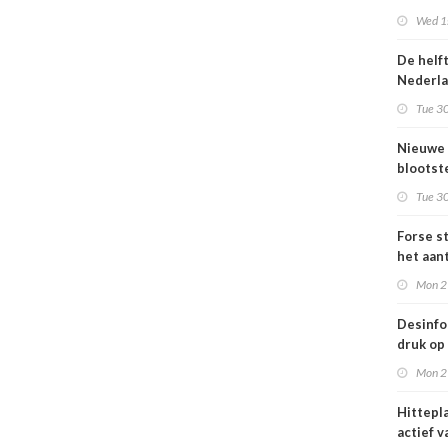
Omgevi
Wed 1s
De helf
Nederl
bevolki
Tue 30
moeite
informa
Nieuwe
gezond
blootste
respons
Tue 30
voor lu
Nederl
Forse st
het aan
en
Mon 2
jongvo
dat elek
Desinfo
druk op
interna
Mon 2
samenw
grote
Hittepl
interna
actief v
dreigin