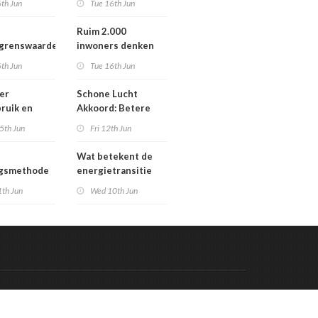
th Jun
Tue 16th Jun
Werengouw voorbij
Ruim 2.000
egrenswaarde
inwoners denken
chgas
mee over toekomst
th Jun
Tue 16th Jun
waterbeheer
er
Schone Lucht
ruik en
Akkoord: Betere
gaven bij
luchtkwaliteit in
5th Jun
Fri 12th Jun
n die
2030 leidt tot meer
en in
gezondheidswinst
Wat betekent de
re situatie
ngsmethode
energietransitie
epaste
voor u? Ontdek het
1th Jun
Wed 10th Jun
en in
tijdens de
g
Schakeldagen
Code & Hosted by:
 Meern Multimedia
VDVO
Contact