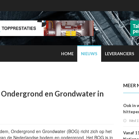
HOME
NIEUWS
LEVERANCIERS
kans op smog door ozon
MEER 
Ondergrond en Grondwater in
Ook in 
hittepe
juni me
Wed 1
sterfge
verwac
em, Ondergrond en Grondwater (BOG) richt zich op het
Vanaf 11
ik van de Nederlandse bodem en ondergrond. Het BOG is in