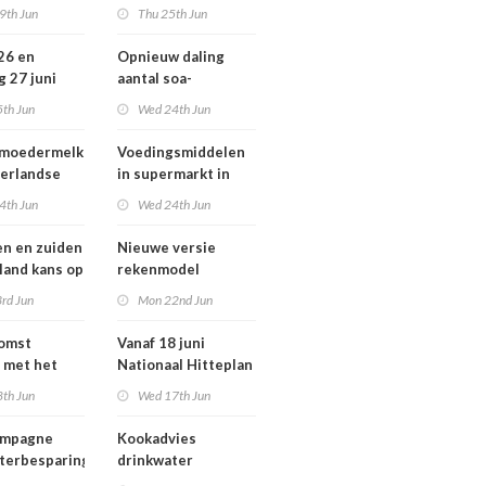
ziekten door dieren
9th Jun
Thu 25th Jun
andse
vooral buiten
zondheid
Europa
 26 en
Opnieuw daling
g 27 juni
aantal soa-
 smog door
consulten in 2025,
5th Jun
Wed 24th Jun
aantal gonorroe en
syfilis diagnoses
 moedermelk
Voedingsmiddelen
stabiel hoog
erlandse
in supermarkt in
n
2025 iets verbeterd
4th Jun
Wed 24th Jun
en en zuiden
Nieuwe versie
 land kans op
rekenmodel
or ozon
luchtkwaliteit
rd Jun
Mon 22nd Jun
Geomilieu ISL3a
komst
Vanaf 18 juni
 met het
Nationaal Hitteplan
besluit op
actief in heel
8th Jun
Wed 17th Jun
Nederland
ampagne
Kookadvies
terbesparing
drinkwater
Schoorlstraat en