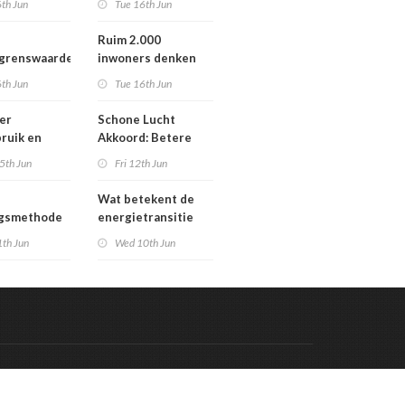
th Jun
Tue 16th Jun
Werengouw voorbij
Ruim 2.000
egrenswaarde
inwoners denken
chgas
mee over toekomst
th Jun
Tue 16th Jun
waterbeheer
er
Schone Lucht
ruik en
Akkoord: Betere
gaven bij
luchtkwaliteit in
5th Jun
Fri 12th Jun
n die
2030 leidt tot meer
en in
gezondheidswinst
Wat betekent de
re situatie
ngsmethode
energietransitie
epaste
voor u? Ontdek het
1th Jun
Wed 10th Jun
en in
tijdens de
g
Schakeldagen
Code & Hosted by:
 Meern Multimedia
VDVO
Contact