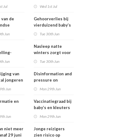
ngsregeling
Omgevingswet
t Jul
Wed 1st Jul
IenW bodem en
water 2026
t van de
Gehoorverlies bij
andse
vierduizend baby’s
ng heeft
snel ontdekt
th Jun
Tue 30th Jun
 met
tie over
Nasleep natte
heid
lling-
winters zorgt voor
relaties
lage hoeveelheid
th Jun
Tue 30th Jun
chthavens in
nitraat onder
and
derogatiebedrijven,
ijging van
Disinformation and
effect afbouw
tal jongeren
pressure on
derogatie nog niet
international
9th Jun
Mon 29th Jun
zichtbaar
lwassenen
cooperation pose
trisch fietst
major international
rmatie en
Vaccinatiegraad bij
threats to public
baby’s en kleuters
health in the
tionale
licht gedaald, bij
9th Jun
Mon 29th Jun
Netherlands
erking
tieners gestegen
an niet meer
Jonge reizigers
tionale
anaf 29 juni
zien risico op
gen voor