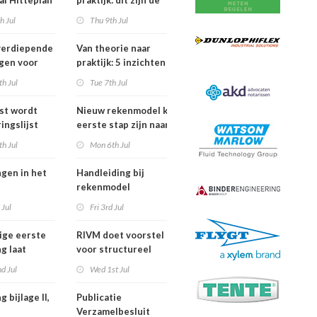
al Hitteplan
praktijk: dit zijn de
n zuiden,
belangrijkste
h Jul
Thu 9th Jul
en oosten
inzichten van de
erland
IPLO Schakeldagen
verdiepende
Van theorie naar
gen voor
praktijk: 5 inzichten
fessional in
voor een succesvol
h Jul
Tue 7th Jul
ber van
projectbesluit
jst wordt
Nieuw rekenmodel kan
ingslijst
eerste stap zijn naar meer
 in Europees
duidelijkheid over
h Jul
Mon 6th Jul
oek
gewasbeschermingsmiddelen
en woonafstand
ngen in het
Handleiding bij
rekenmodel
ngswet per
plankostenscan
 Jul
Fri 3rd Jul
026
beschikbaar
ige eerste
RIVM doet voorstel
g laat
voor structureel
de sterfte
meten chemische
d Jul
Wed 1st Jul
dens
stoffen bij inwoners
f in juni
van Nederland
g bijlage II,
Publicatie
Verzamelbesluit