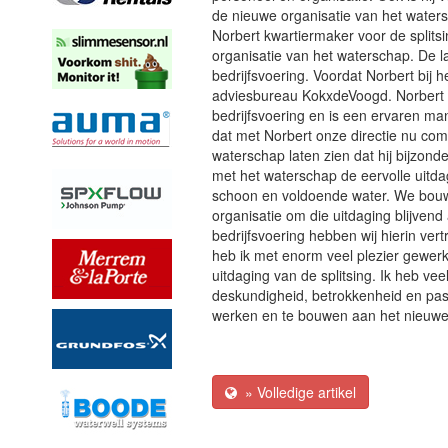
de nieuwe organisatie van het water
Norbert kwartiermaker voor de splits
organisatie van het waterschap. De l
bedrijfsvoering. Voordat Norbert bij 
adviesbureau KokxdeVoogd. Norbert 
bedrijfsvoering en is een ervaren mana
dat met Norbert onze directie nu comp
waterschap laten zien dat hij bijzond
met het waterschap de eervolle uitdag
schoon en voldoende water. We bouwe
organisatie om die uitdaging blijvend
bedrijfsvoering hebben wij hierin ver
heb ik met enorm veel plezier gewer
uitdaging van de splitsing. Ik heb v
deskundigheid, betrokkenheid en pass
werken en te bouwen aan het nieuwe
» Volledige artikel