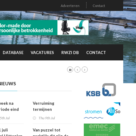
Adverteren
Contact
DATABASE
VACATURES
RWZI DB
CONTACT
NIEUWS
week na
Verruiming
riode eind
termijnen
er
voorkeursrecht
5th Jul
Thu 9th Jul
vallen dan
geeft gemeenten
ht
meer grip op grond
 juli
Van puzzel tot