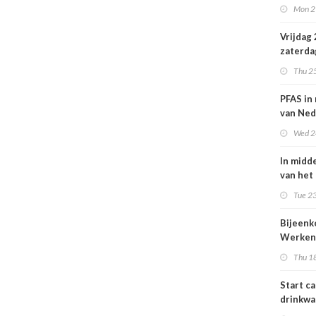
Mon 2
Nederl
volksge
Vrijdag
zaterda
kans op
Thu 2
ozon
PFAS in
van Ned
vrouwe
Wed 2
In midd
van het
smog do
Tue 23
Bijeen
Werken
project
Thu 1
25 juni
Start c
drinkwa