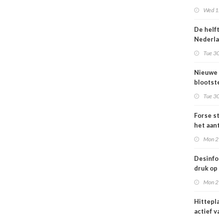
Omgevi
Wed 1s
De helf
Nederl
bevolki
Tue 30
moeite
informa
Nieuwe
gezond
blootste
respons
Tue 30
voor lu
Nederl
Forse st
het aan
en
Mon 2
jongvo
dat elek
Desinfo
druk op
interna
Mon 2
samenw
grote
Hittepl
interna
actief v
dreigin