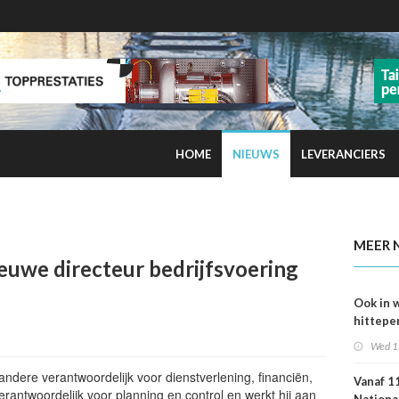
HOME
NIEUWS
LEVERANCIERS
kans op smog door ozon
MEER 
euwe directeur bedrijfsvoering
Ook in 
hittepe
juni me
Wed 1
sterfge
verwac
 andere verantwoordelijk voor dienstverlening, financiën,
Vanaf 11
verantwoordelijk voor planning en control en werkt hij aan