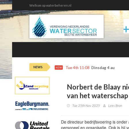
Welkom op waterbeheren.nl
NEWS
Tue 4th 11:08
Dinsdag 4 augustus 
NEW
Norbert de Blaay ni
van het waterschap
Tue 25th Nov 2025
Lees Bron
De directeur bedrijfsvoering is onder
personeel en organisatie. Ook is hij 