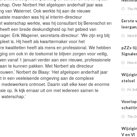
Nationa
schap. Over Norbert Het afgelopen anderhalf jaar was
actief i
Thu 9t
ing van Waternet. Ook werkte hij aan de nieuwe
midden 
aatste maanden was hij al interim-directeur
van Ned
Eerste 
het waterschap werkte, was hij consultant bij Berenschot en
leergan
heeft een brede deskundigheid op het gebied van
DSO pro
ger. Erik Wagener, secretaris-directeur: ‘We zijn erg blij
Wed 8t
septem
leet is. Hij heeft als kwartiermaker voor het
start
ere kwaliteiten heeft als mens en professional. We hebben
pZZs-li
ing om ook in de toekomst te blijven zorgen voor veilig,
Signaler
n vanaf 1 januari verder aan een nieuwe, professionele
stoffen
Mon 6t
 aan te kunnen pakken. Met Norbert als directeur
onderz
trouwen.’ Norbert de Blaay: 'Het afgelopen anderhalf jaar
Wijzigi
kt in een veeleisende omgeving aan de complexe
stelsel
eel medewerkers ontmoet. Daarin valt elke keer de enorme
Omgevi
ie op. Ik kijk ernaar uit om met iedereen samen te
Fri 3rd
1 juli 2
 waterschap.’
Voorlop
schattin
verhoog
Thu 2n
zien tij
hittegol
Wijzigin
V en VI