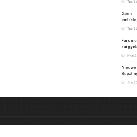
Tue 16
Geen
emissi
voor la
Tue 16
Fors me
zorggeb
zorguit
Mon 1
kindere
opgroei
Nieuwe
kwetsba
Bepali
en aang
Thu 1
MPG-eis
werkin
&
Onderdeel van:
BrancheConnect
De