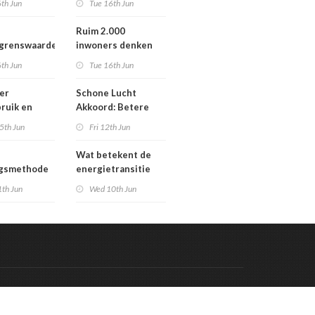
th Jun
Tue 16th Jun
Werengouw voorbij
Ruim 2.000
egrenswaarde
inwoners denken
chgas
mee over toekomst
th Jun
Tue 16th Jun
waterbeheer
er
Schone Lucht
ruik en
Akkoord: Betere
gaven bij
luchtkwaliteit in
5th Jun
Fri 12th Jun
n die
2030 leidt tot meer
en in
gezondheidswinst
Wat betekent de
re situatie
ngsmethode
energietransitie
epaste
voor u? Ontdek het
1th Jun
Wed 10th Jun
en in
tijdens de
g
Schakeldagen
Code & Hosted by:
 Meern Multimedia
VDVO
Contact