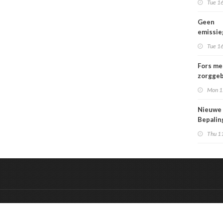
Tue 16
Geen
emissi
voor la
Tue 16
Fors me
zorggeb
zorguit
Mon 1
kindere
opgroei
Nieuwe
kwetsba
Bepali
en aang
Thu 1
MPG-eis
werkin
&
Onderdeel van:
BrancheConnect
De