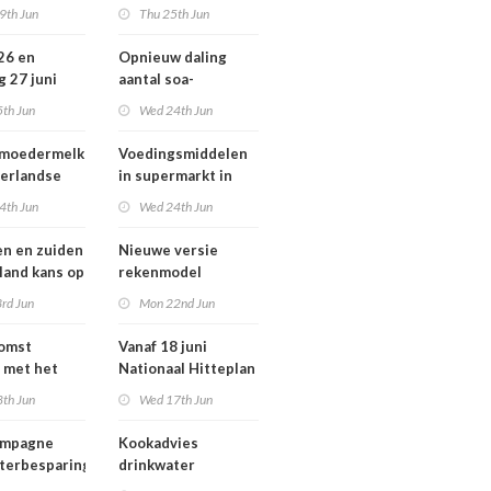
ziekten door dieren
9th Jun
Thu 25th Jun
andse
vooral buiten
zondheid
Europa
 26 en
Opnieuw daling
g 27 juni
aantal soa-
 smog door
consulten in 2025,
5th Jun
Wed 24th Jun
aantal gonorroe en
syfilis diagnoses
 moedermelk
Voedingsmiddelen
stabiel hoog
erlandse
in supermarkt in
n
2025 iets verbeterd
4th Jun
Wed 24th Jun
en en zuiden
Nieuwe versie
 land kans op
rekenmodel
or ozon
luchtkwaliteit
rd Jun
Mon 22nd Jun
Geomilieu ISL3a
komst
Vanaf 18 juni
 met het
Nationaal Hitteplan
besluit op
actief in heel
8th Jun
Wed 17th Jun
Nederland
ampagne
Kookadvies
terbesparing
drinkwater
Schoorlstraat en