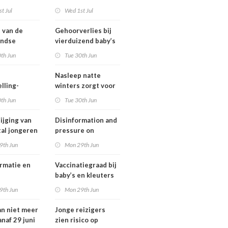
ngsregeling
Omgevingswet
t Jul
Wed 1st Jul
IenW bodem en
water 2026
t van de
Gehoorverlies bij
andse
vierduizend baby’s
ng heeft
snel ontdekt
th Jun
Tue 30th Jun
 met
tie over
Nasleep natte
heid
lling-
winters zorgt voor
relaties
lage hoeveelheid
th Jun
Tue 30th Jun
chthavens in
nitraat onder
and
derogatiebedrijven,
ijging van
Disinformation and
effect afbouw
tal jongeren
pressure on
derogatie nog niet
international
9th Jun
Mon 29th Jun
zichtbaar
lwassenen
cooperation pose
trisch fietst
major international
rmatie en
Vaccinatiegraad bij
threats to public
baby’s en kleuters
health in the
tionale
licht gedaald, bij
9th Jun
Mon 29th Jun
Netherlands
erking
tieners gestegen
an niet meer
Jonge reizigers
tionale
anaf 29 juni
zien risico op
gen voor