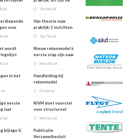
al Hitteplan
praktijk: dit zijn de
n zuiden,
belangrijkste
h Jul
Thu 9th Jul
en oosten
inzichten van de
erland
IPLO Schakeldagen
verdiepende
Van theorie naar
gen voor
praktijk: 5 inzichten
fessional in
voor een succesvol
h Jul
Tue 7th Jul
ber van
projectbesluit
jst wordt
Nieuw rekenmodel kan
ingslijst
eerste stap zijn naar meer
 in Europees
duidelijkheid over
h Jul
Mon 6th Jul
oek
gewasbeschermingsmiddelen
en woonafstand
ngen in het
Handleiding bij
rekenmodel
ngswet per
plankostenscan
 Jul
Fri 3rd Jul
026
beschikbaar
ige eerste
RIVM doet voorstel
g laat
voor structureel
de sterfte
meten chemische
d Jul
Wed 1st Jul
dens
stoffen bij inwoners
f in juni
van Nederland
g bijlage II,
Publicatie
Verzamelbesluit