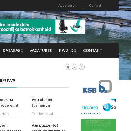
Adverteren
Contact
DATABASE
VACATURES
RWZI DB
CONTACT
NIEUWS
week na
Verruiming
riode eind
termijnen
er
voorkeursrecht
5th Jul
Thu 9th Jul
vallen dan
geeft gemeenten
ht
meer grip op grond
 juli
Van puzzel tot