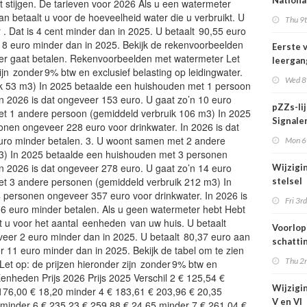
Nationa
t stijgen. De tarieven voor 2026 Als u een watermeter
actief i
n betaalt u voor de hoeveelheid water die u verbruikt. U
Thu 9t
midden 
r . Dat is 4 cent minder dan in 2025. U betaalt 90,55 euro
van Ned
na 8 euro minder dan in 2025. Bekijk de rekenvoorbeelden
Eerste 
er gaat betalen. Rekenvoorbeelden met watermeter Let
leergan
jn zonder 9% btw en exclusief belasting op leidingwater.
DSO pro
Wed 8t
ik 53 m3) In 2025 betaalde een huishouden met 1 persoon
septem
n 2026 is dat ongeveer 153 euro. U gaat zo’n 10 euro
start
pZZs-li
et 1 andere persoon (gemiddeld verbruik 106 m3) In 2025
Signaler
nen ongeveer 228 euro voor drinkwater. In 2026 is dat
stoffen
uro minder betalen. 3. U woont samen met 2 andere
Mon 6t
onderz
3) In 2025 betaalde een huishouden met 3 personen
n 2026 is dat ongeveer 278 euro. U gaat zo’n 14 euro
Wijzigi
et 3 andere personen (gemiddeld verbruik 212 m3) In
stelsel
personen ongeveer 357 euro voor drinkwater. In 2026 is
Omgevi
Fri 3rd
16 euro minder betalen. Als u geen watermeter hebt Hebt
1 juli 2
t u voor het aantal eenheden van uw huis. U betaalt
Voorlop
veer 2 euro minder dan in 2025. U betaalt 80,37 euro aan
schattin
r 11 euro minder dan in 2025. Bekijk de tabel om te zien
verhoog
Thu 2n
Let op: de prijzen hieronder zijn zonder 9% btw en
zien tij
 Eenheden Prijs 2026 Prijs 2025 Verschil 2 € 125,54 €
hittegol
Wijzigin
176,00 € 18,20 minder 4 € 183,61 € 203,96 € 20,35
V en VI
minder 6 € 235,23 € 259,88 € 24,65 minder 7 € 261,04 €