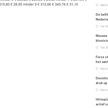
Omgevi
315,80 € 28,95 minder 9 € 312,66 € 343,76 € 31,10
Wed 1s
De helf
Nederl
bevolki
Tue 30
moeite
informa
Nieuwe
gezond
blootste
respons
Tue 30
voor lu
Nederl
Forse st
het aan
en
Mon 2
jongvo
dat elek
Desinfo
druk op
interna
Mon 2
samenw
grote
Hittepl
interna
actief v
dreigin