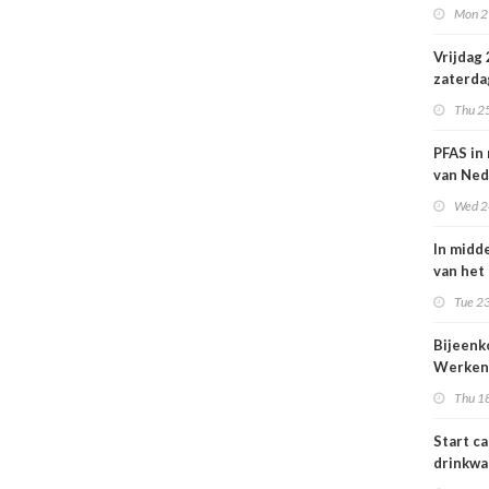
Mon 2
Nederl
volksge
Vrijdag
zaterda
kans op
Thu 2
ozon
PFAS in
van Ned
vrouwe
Wed 2
In midd
van het
smog do
Tue 23
Bijeen
Werken
project
Thu 1
25 juni
Start c
drinkwa