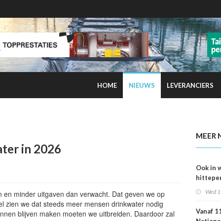
HOME
NIEUWS
LEVERANCIERS
kans op smog door ozon
MEER 
ater in 2026
Ook in 
hittepe
juni me
Wed 1
n en minder uitgaven dan verwacht. Dat geven we op
sterfge
Wel zien we dat steeds meer mensen drinkwater nodig
verwac
Vanaf 11
nnen blijven maken moeten we uitbreiden. Daardoor zal