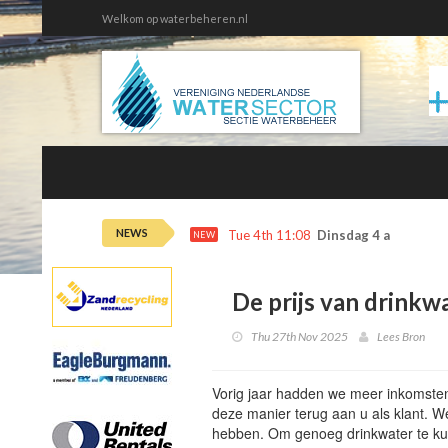
Welkom op waterbeheren.nl
NEWS
Tue 4th 11:08
Dinsdag 4 augustus 
NEW
De prijs van drinkw
Thu 27th Nov 2025
Lees Bron
Vorig jaar hadden we meer inkomste
deze manier terug aan u als klant. 
hebben. Om genoeg drinkwater te ku