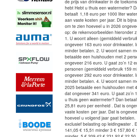
de prijs van drinkwater in de toekoms
hebt Hebt u thuis een watermeter? Da
betaalt 1,18 euro per 1000 liter wate
aan vaste kosten per jaar. Dit is bij
om te zien hoeveel u in 2026 ongeve
op: de rekenvoorbeelden hieronder zi
1. U woont alleen (gemiddeld verbru
ongeveer 163 euro voor drinkwater. I
minder betalen. 2. U woont samen m
betaalde een huishouden met 2 perso
ongeveer 216 euro. U gaat zo’n 12 e
personen (gemiddeld verbruik 159 m
ongeveer 292 euro voor drinkwater. I
minder betalen. 4. U woont samen m
2025 betaalde een huishouden met 4 
dat ongeveer 341 euro. U gaat zo’n 
u thuis geen watermeter? Dan betaal
25,81 euro per eenheid . Dat is onge
vaste kosten per jaar. Dat is ongevee
hoeveel u volgend jaar gaat betalen. 
exclusief belasting op leidingwater .
141,05 € 15,51 minder 3 € 157,80 € 
minder 5 € 209,42 € 231,92 € 22,50 