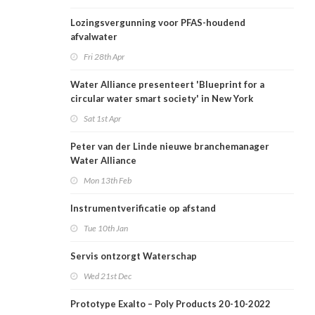
Lozingsvergunning voor PFAS-houdend
afvalwater
Fri 28th Apr
Water Alliance presenteert 'Blueprint for a
circular water smart society' in New York
Sat 1st Apr
Peter van der Linde nieuwe branchemanager
Water Alliance
Mon 13th Feb
Instrumentverificatie op afstand
Tue 10th Jan
Servis ontzorgt Waterschap
Wed 21st Dec
Prototype Exalto – Poly Products 20-10-2022