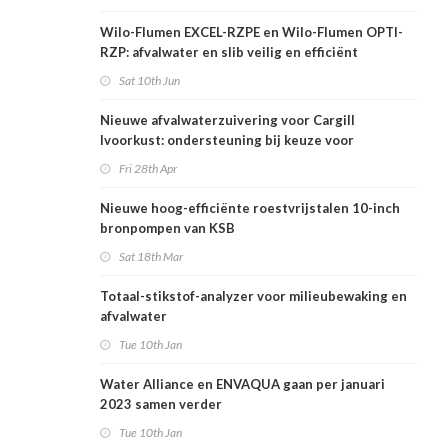
Wilo-Flumen EXCEL-RZPE en Wilo-Flumen OPTI-
RZP: afvalwater en slib veilig en efficiënt
verpompen
Sat 10th Jun
Nieuwe afvalwaterzuivering voor Cargill
Ivoorkust: ondersteuning bij keuze voor
leverancier
Fri 28th Apr
Nieuwe hoog-efficiënte roestvrijstalen 10-inch
bronpompen van KSB
Sat 18th Mar
Totaal-stikstof-analyzer voor milieubewaking en
afvalwater
Tue 10th Jan
Water Alliance en ENVAQUA gaan per januari
2023 samen verder
Tue 10th Jan