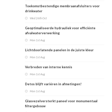
Toekomstbestendige membraanafsluiters voor
drinkwater
Wed 26th Oct
Geoptimaliseerde hydrauliek voor efficiënte
afvalwaterverwerking
Mon 1st Aug
Lichtdoorlatende panelen in de juiste kleur
Mon 1st Aug
Verbreden van interne kennis
Mon 1st Aug
Detos blijft variëren in afmetingen!
Mon 1st Aug
Glasvezelversterkt paneel voor monumentaal
filtergebouw