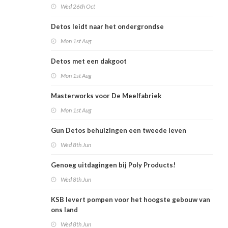
Wed 26th Oct
Detos leidt naar het ondergrondse
Mon 1st Aug
Detos met een dakgoot
Mon 1st Aug
Masterworks voor De Meelfabriek
Mon 1st Aug
Gun Detos behuizingen een tweede leven
Wed 8th Jun
Genoeg uitdagingen bij Poly Products!
Wed 8th Jun
KSB levert pompen voor het hoogste gebouw van
ons land
Wed 8th Jun