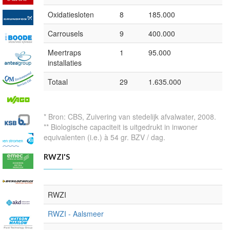
Oxidatiesloten
8
185.000
Carrousels
9
400.000
Meertraps
1
95.000
installaties
Totaal
29
1.635.000
* Bron: CBS, Zuivering van stedelijk afvalwater, 2008.
** Biologische capaciteit is uitgedrukt in inwoner
equivalenten (i.e.) à 54 gr. BZV / dag.
RWZI'S
RWZI
RWZI - Aalsmeer