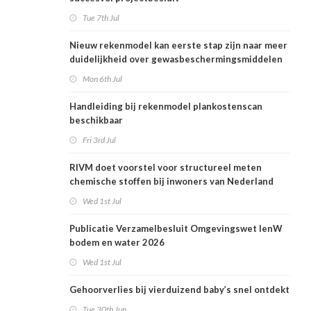
Tue 7th Jul
Nieuw rekenmodel kan eerste stap zijn naar meer
duidelijkheid over gewasbeschermingsmiddelen
en woonafstand
Mon 6th Jul
Handleiding bij rekenmodel plankostenscan
beschikbaar
Fri 3rd Jul
RIVM doet voorstel voor structureel meten
chemische stoffen bij inwoners van Nederland
Wed 1st Jul
Publicatie Verzamelbesluit Omgevingswet IenW
bodem en water 2026
Wed 1st Jul
Gehoorverlies bij vierduizend baby’s snel ontdekt
Tue 30th Jun