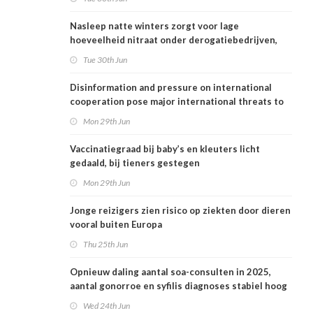
Nasleep natte winters zorgt voor lage
hoeveelheid nitraat onder derogatiebedrijven,
effect afbouw derogatie nog niet zichtbaar
Tue 30th Jun
Disinformation and pressure on international
cooperation pose major international threats to
public health in the Netherlands
Mon 29th Jun
Vaccinatiegraad bij baby’s en kleuters licht
gedaald, bij tieners gestegen
Mon 29th Jun
Jonge reizigers zien risico op ziekten door dieren
vooral buiten Europa
Thu 25th Jun
Opnieuw daling aantal soa-consulten in 2025,
aantal gonorroe en syfilis diagnoses stabiel hoog
Wed 24th Jun