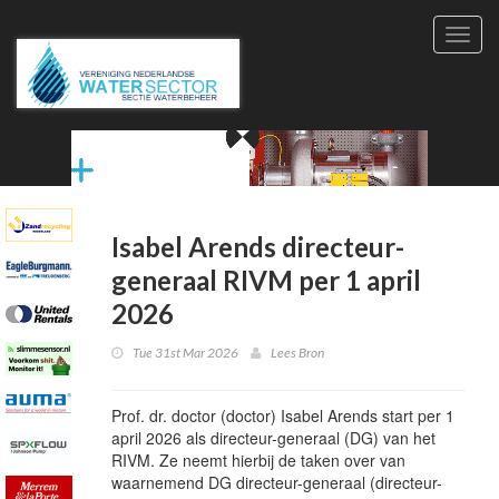
Toggl
navig
Isabel Arends directeur-
generaal RIVM per 1 april
2026
Tue 31st Mar 2026
Lees Bron
Prof.
dr.
doctor
(doctor)
Isabel Arends start per 1
april 2026 als directeur-generaal (DG) van het
RIVM. Ze neemt hierbij de taken over van
waarnemend
DG
directeur-generaal
(directeur-