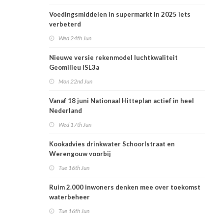
Voedingsmiddelen in supermarkt in 2025 iets
verbeterd
Wed 24th Jun
Nieuwe versie rekenmodel luchtkwaliteit
Geomilieu ISL3a
Mon 22nd Jun
Vanaf 18 juni Nationaal Hitteplan actief in heel
Nederland
Wed 17th Jun
Kookadvies drinkwater Schoorlstraat en
Werengouw voorbij
Tue 16th Jun
Ruim 2.000 inwoners denken mee over toekomst
waterbeheer
Tue 16th Jun