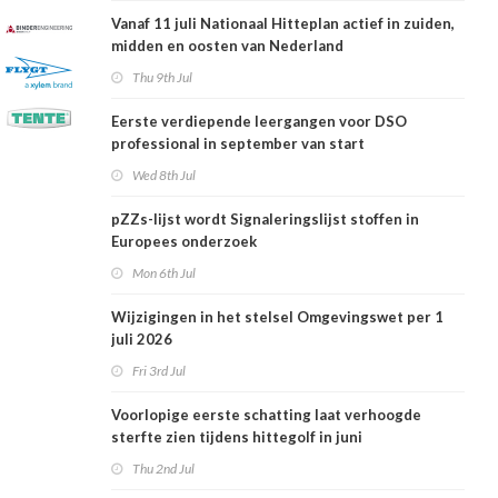
Vanaf 11 juli Nationaal Hitteplan actief in zuiden,
midden en oosten van Nederland
Thu 9th Jul
Eerste verdiepende leergangen voor DSO
professional in september van start
Wed 8th Jul
pZZs-lijst wordt Signaleringslijst stoffen in
Europees onderzoek
Mon 6th Jul
Wijzigingen in het stelsel Omgevingswet per 1
juli 2026
Fri 3rd Jul
Voorlopige eerste schatting laat verhoogde
sterfte zien tijdens hittegolf in juni
Thu 2nd Jul