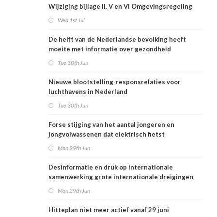
Wijziging bijlage II, V en VI Omgevingsregeling
Wed 1st Jul
De helft van de Nederlandse bevolking heeft
moeite met informatie over gezondheid
Tue 30th Jun
Nieuwe blootstelling-responsrelaties voor
luchthavens in Nederland
Tue 30th Jun
Forse stijging van het aantal jongeren en
jongvolwassenen dat elektrisch fietst
Mon 29th Jun
Desinformatie en druk op internationale
samenwerking grote internationale dreigingen
voor Nederlandse volksgezondheid
Mon 29th Jun
Hitteplan niet meer actief vanaf 29 juni