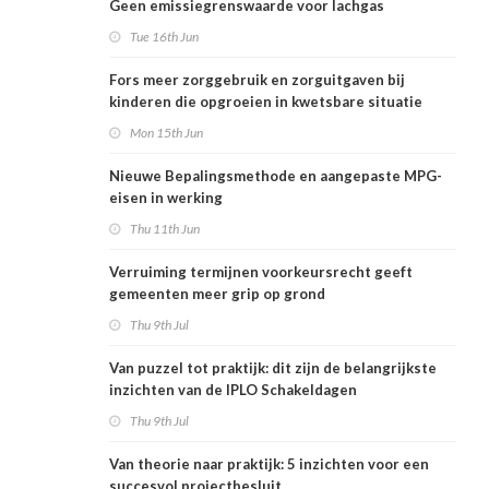
Geen emissiegrenswaarde voor lachgas
Tue 16th Jun
Fors meer zorggebruik en zorguitgaven bij
kinderen die opgroeien in kwetsbare situatie
Mon 15th Jun
Nieuwe Bepalingsmethode en aangepaste MPG-
eisen in werking
Thu 11th Jun
Verruiming termijnen voorkeursrecht geeft
gemeenten meer grip op grond
Thu 9th Jul
Van puzzel tot praktijk: dit zijn de belangrijkste
inzichten van de IPLO Schakeldagen
Thu 9th Jul
Van theorie naar praktijk: 5 inzichten voor een
succesvol projectbesluit