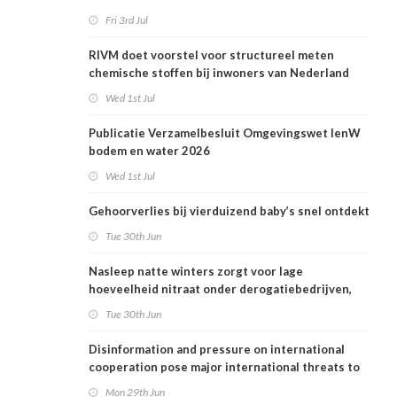
Fri 3rd Jul
RIVM doet voorstel voor structureel meten
chemische stoffen bij inwoners van Nederland
Wed 1st Jul
Publicatie Verzamelbesluit Omgevingswet IenW
bodem en water 2026
Wed 1st Jul
Gehoorverlies bij vierduizend baby’s snel ontdekt
Tue 30th Jun
Nasleep natte winters zorgt voor lage
hoeveelheid nitraat onder derogatiebedrijven,
effect afbouw derogatie nog niet zichtbaar
Tue 30th Jun
Disinformation and pressure on international
cooperation pose major international threats to
public health in the Netherlands
Mon 29th Jun