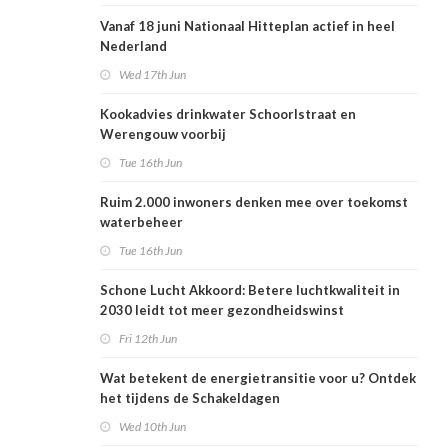
Vanaf 18 juni Nationaal Hitteplan actief in heel
Nederland
Wed 17th Jun
Kookadvies drinkwater Schoorlstraat en
Werengouw voorbij
Tue 16th Jun
Ruim 2.000 inwoners denken mee over toekomst
waterbeheer
Tue 16th Jun
Schone Lucht Akkoord: Betere luchtkwaliteit in
2030 leidt tot meer gezondheidswinst
Fri 12th Jun
Wat betekent de energietransitie voor u? Ontdek
het tijdens de Schakeldagen
Wed 10th Jun