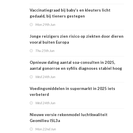
Vaccinatiegraad bij baby’s en kleuters licht
gedaald, bij tieners gestegen
Mon 29th Jun
Jonge reizigers zien risico op ziekten door dieren
vooral buiten Europa
Thu 25th Jun
Opnieuw daling aantal soa-consulten in 2025,
aantal gonorroe en syfilis diagnoses stabiel hoog
Wed 24th Jun
Voedingsmiddelen in supermarkt in 2025 iets
verbeterd
Wed 24th Jun
Nieuwe versie rekenmodel luchtkwaliteit
Geomilieu ISL3a
Mon 22nd Jun