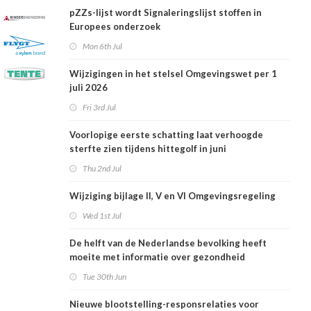
pZZs-lijst wordt Signaleringslijst stoffen in
Europees onderzoek
Mon 6th Jul
Wijzigingen in het stelsel Omgevingswet per 1
juli 2026
Fri 3rd Jul
Voorlopige eerste schatting laat verhoogde
sterfte zien tijdens hittegolf in juni
Thu 2nd Jul
Wijziging bijlage II, V en VI Omgevingsregeling
Wed 1st Jul
De helft van de Nederlandse bevolking heeft
moeite met informatie over gezondheid
Tue 30th Jun
Nieuwe blootstelling-responsrelaties voor