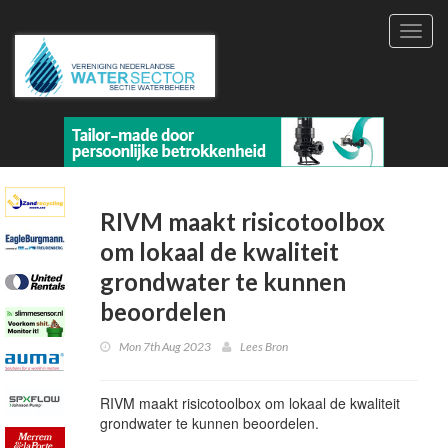
Toggl
navig
RIVM maakt risicotoolbox
om lokaal de kwaliteit
grondwater te kunnen
beoordelen
Mon 7th Aug 2023
Lees Bron
RIVM maakt risicotoolbox om lokaal de kwaliteit
grondwater te kunnen beoordelen.