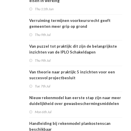
eisen in werking
Thu 11th Jun
Verruiming termijnen voorkeursrecht geeft
gemeenten meer grip op grond
Thu 9th Jul
Van puzzel tot praktijk: dit zijn de belangrijkste
inzichten van de IPLO Schakeldagen
Thu 9th Jul
Van theorie naar praktijk: 5 inzichten voor een
succesvol projectbesluit
Tue 7th Jul
Nieuw rekenmodel kan eerste stap zijn naar meer
duidelijkheid over gewasbeschermingsmiddelen
en woonafstand
Mon 6th Jul
Handleiding bij rekenmodel plankostenscan
beschikbaar