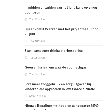
In midden en zuiden van het land kans op smog
door ozon
Tue 23rd Jun
Bijeenkomst Werken met het projectbesluit op
25 juni
Thu 18th Jun
Start campagne drinkwaterbesparing
Tue 16th Jun
Geen emissiegrenswaarde voor lachgas
Tue 16th Jun
Fors meer zorggebruik en zorguitgaven bij
kinderen die opgroeien in kwetsbare situatie
Mon 15th Jun
Nieuwe Bepalingsmethode en aangepaste MPG-