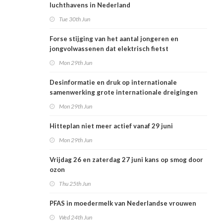
luchthavens in Nederland
Tue 30th Jun
Forse stijging van het aantal jongeren en
jongvolwassenen dat elektrisch fietst
Mon 29th Jun
Desinformatie en druk op internationale
samenwerking grote internationale dreigingen
voor Nederlandse volksgezondheid
Mon 29th Jun
Hitteplan niet meer actief vanaf 29 juni
Mon 29th Jun
Vrijdag 26 en zaterdag 27 juni kans op smog door
ozon
Thu 25th Jun
PFAS in moedermelk van Nederlandse vrouwen
Wed 24th Jun